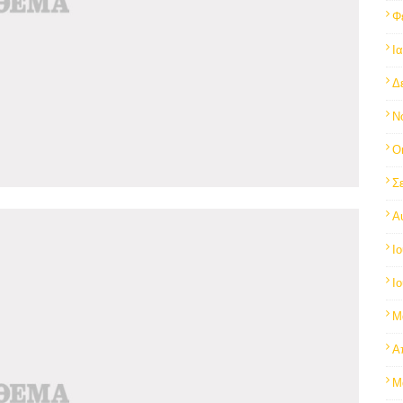
Φ
Ι
Δ
Ν
Ο
Σ
Α
Ι
Ι
Μ
Α
Μ