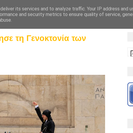
eliver its services and to analyze traffic. Your IP address and 
ΑΡΧΙΚΗ
ΠΟΝΤΟΣ
ΕΝΩΣΗ
ΤΜ
ormance and security metrics to ensure quality of service, gen
abuse.
ησε τη Γενοκτονία των