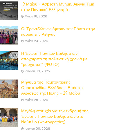
19 Μαΐου – Άσβεστη Μνήμη, Αιώνια Τιμή
στον Ποντιακό Ελληνισμό
Μαΐου 18, 2026
Οι Τραντέλληνες έφεραν τον Πόντο στην
καρδιά της Αθήνας
Μαΐου 24, 2026
Η Ένωση Ποντίων Βριλησσίων
αποχαιρετά τη πολιτιστική χρονιά με
"μουχαπέτ’" (ΦΩΤΟ)
Ιουνίου 30, 2025
Μήνυμα της Παμποντιακής
Ομοσπονδίας Ελλάδος – Επέτειος
Αλώσεως της Πόλης – 29 Μαΐου
Μαΐου 29, 2026
Μεγάλη επιτυχία για την εκδρομή της
Ένωσης Ποντίων Βριλησσίων στο
Ναύπλιο (Φωτογραφίες)
Ιουνίου 08, 2026