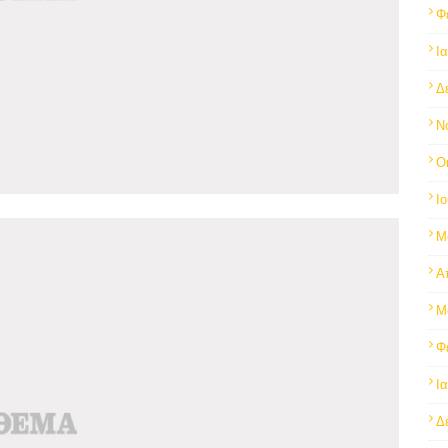
Φ
Ι
Δ
Ν
Ο
Ι
Μ
Α
Μ
Φ
Ι
Δ