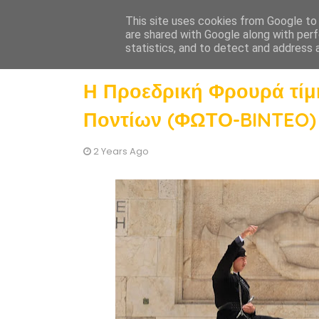
This site uses cookies from Google to d
Ένωση Ποντίων Βριλησσίων
are shared with Google along with perf
statistics, and to detect and address 
Η Προεδρική Φρουρά τίμ
Ποντίων (ΦΩΤΟ-BINTEO)
2 Years Ago