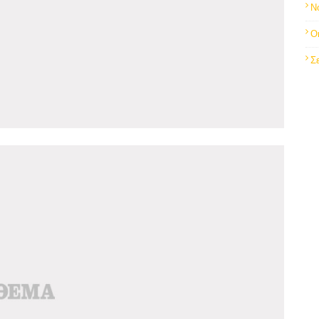
Ν
Ο
Σ