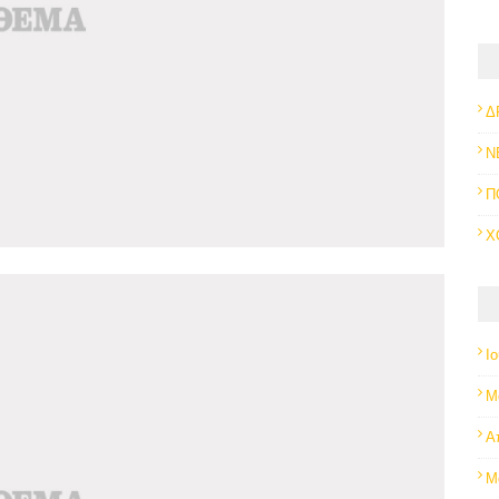
Δ
Ν
Π
Χ
Ι
Μ
Α
Μ