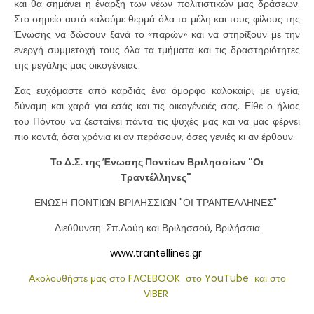
και θα σημάνει η έναρξη των νέων πολιτιστικών μας δράσεων.
Στο σημείο αυτό καλούμε θερμά όλα τα μέλη και τους φίλους της
Ένωσης να δώσουν ξανά το «παρών» και να στηρίξουν με την
ενεργή συμμετοχή τους όλα τα τμήματα και τις δραστηριότητες
της μεγάλης μας οικογένειας.
Σας ευχόμαστε από καρδιάς ένα όμορφο καλοκαίρι, με υγεία,
δύναμη και χαρά για εσάς και τις οικογένειές σας. Είθε ο ήλιος
του Πόντου να ζεσταίνει πάντα τις ψυχές μας και να μας φέρνει
πιο κοντά, όσα χρόνια κι αν περάσουν, όσες γενιές κι αν έρθουν.
Το Δ.Σ. της Ένωσης Ποντίων Βριλησσίων "Οι
Τραντέλληνες"
ΕΝΩΣΗ ΠΟΝΤΙΩΝ ΒΡΙΛΗΣΣΙΩΝ "ΟΙ ΤΡΑΝΤΕΛΛΗΝΕΣ"
Διεύθυνση: Σπ.Λούη και Βριλησσού, Βριλήσσια
www.trantellines.gr
Ακολουθήστε μας στο FACEBOOK
στο YouTube
και στο
VIBER