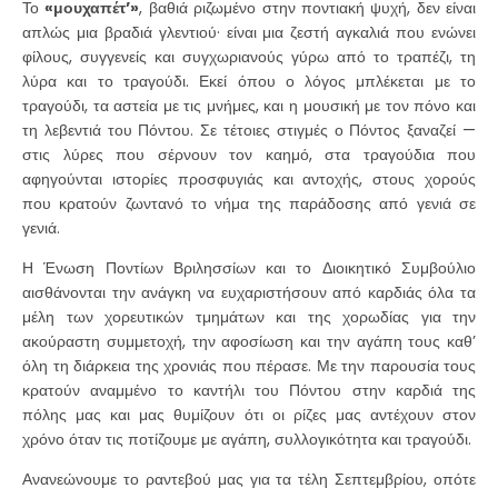
Το
«μουχαπέτ’»
, βαθιά ριζωμένο στην ποντιακή ψυχή, δεν είναι
απλώς μια βραδιά γλεντιού· είναι μια ζεστή αγκαλιά που ενώνει
φίλους, συγγενείς και συγχωριανούς γύρω από το τραπέζι, τη
λύρα και το τραγούδι. Εκεί όπου ο λόγος μπλέκεται με το
τραγούδι, τα αστεία με τις μνήμες, και η μουσική με τον πόνο και
τη λεβεντιά του Πόντου. Σε τέτοιες στιγμές ο Πόντος ξαναζεί —
στις λύρες που σέρνουν τον καημό, στα τραγούδια που
αφηγούνται ιστορίες προσφυγιάς και αντοχής, στους χορούς
που κρατούν ζωντανό το νήμα της παράδοσης από γενιά σε
γενιά.
Η Ένωση Ποντίων Βριλησσίων και το Διοικητικό Συμβούλιο
αισθάνονται την ανάγκη να ευχαριστήσουν από καρδιάς όλα τα
μέλη των χορευτικών τμημάτων και της χορωδίας για την
ακούραστη συμμετοχή, την αφοσίωση και την αγάπη τους καθ’
όλη τη διάρκεια της χρονιάς που πέρασε. Με την παρουσία τους
κρατούν αναμμένο το καντήλι του Πόντου στην καρδιά της
πόλης μας και μας θυμίζουν ότι οι ρίζες μας αντέχουν στον
χρόνο όταν τις ποτίζουμε με αγάπη, συλλογικότητα και τραγούδι.
Ανανεώνουμε το ραντεβού μας για τα τέλη Σεπτεμβρίου, οπότε