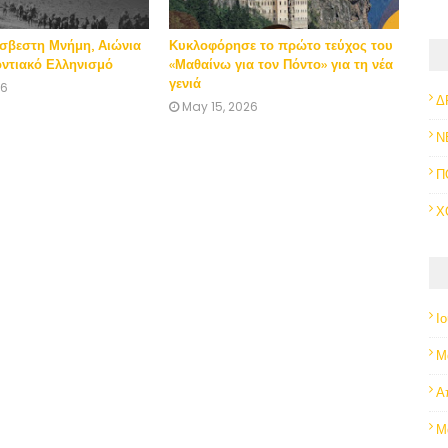
Άσβεστη Μνήμη, Αιώνια
Κυκλοφόρησε το πρώτο τεύχος του
οντιακό Ελληνισμό
«Μαθαίνω για τον Πόντο» για τη νέα
γενιά
26
Δ
May 15, 2026
Ν
Π
Χ
Ι
Μ
Α
Μ