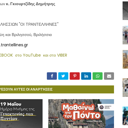
ίων
κ. Γκιουρτζίδης Δημήτρης
ΙΛΗΣΣΙΩΝ "ΟΙ ΤΡΑΝΤΕΛΛΗΝΕΣ"
ύη και Βριλησσού, Βριλήσσια
trantellines.gr
ACEBOOK
στο YouTube
και στο VIBER
ΡΈΣΟΥΝ ΑΥΤΈΣ ΟΙ ΑΝΑΡΤΉΣΕΙΣ