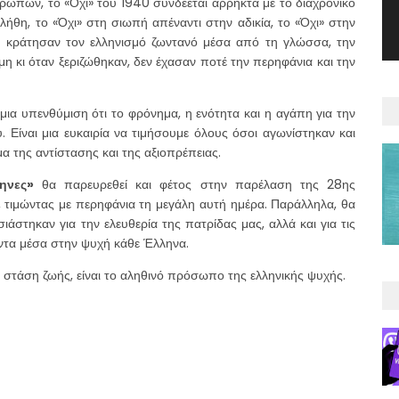
ρώπων, το «Όχι» του 1940 συνδέεται άρρηκτα με το διαχρονικό
λήθη, το «Όχι» στη σιωπή απέναντι στην αδικία, το «Όχι» στην
ο κράτησαν τον ελληνισμό ζωντανό μέσα από τη γλώσσα, την
όμη κι όταν ξεριζώθηκαν, δεν έχασαν ποτέ την περηφάνια και την
 μια υπενθύμιση ότι το φρόνημα, η ενότητα και η αγάπη για την
. Είναι μια ευκαιρία να τιμήσουμε όλους όσοι αγωνίστηκαν και
α της αντίστασης και της αξιοπρέπειας.
ηνες»
θα παρευρεθεί και φέτος στην παρέλαση της 28ης
 τιμώντας με περηφάνια τη μεγάλη αυτή ημέρα. Παράλληλα, θα
άστηκαν για την ελευθερία της πατρίδας μας, αλλά και για τις
ντα μέσα στην ψυχή κάθε Έλληνα.
ίναι στάση ζωής, είναι το αληθινό πρόσωπο της ελληνικής ψυχής.