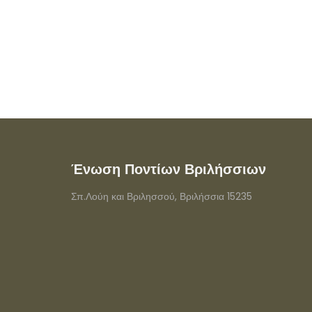
Ένωση Ποντίων Βριλήσσιων
Σπ.Λούη και Βριλησσού, Βριλήσσια 15235