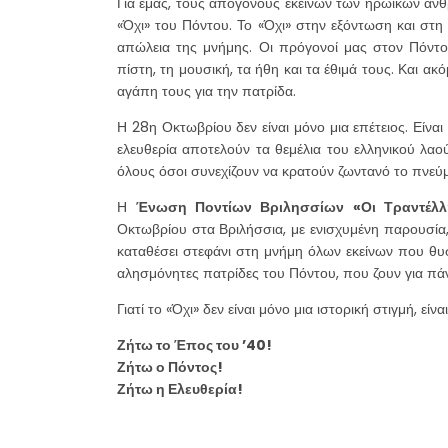
Για εμάς, τους απογόνους εκείνων των ηρωικών ανθ
«Όχι» του Πόντου. Το «Όχι» στην εξόντωση και στη 
απώλεια της μνήμης. Οι πρόγονοί μας στον Πόντ
πίστη, τη μουσική, τα ήθη και τα έθιμά τους. Και ακ
αγάπη τους για την πατρίδα.
Η 28η Οκτωβρίου δεν είναι μόνο μια επέτειος. Είναι
ελευθερία αποτελούν τα θεμέλια του ελληνικού λαού
όλους όσοι συνεχίζουν να κρατούν ζωντανό το πνεύμ
Η
Ένωση Ποντίων Βριλησσίων «Οι Τραντέλλ
Οκτωβρίου στα Βριλήσσια, με ενισχυμένη παρουσία,
καταθέσει στεφάνι στη μνήμη όλων εκείνων που θυσι
αλησμόνητες πατρίδες του Πόντου, που ζουν για πά
Γιατί το «Όχι» δεν είναι μόνο μια ιστορική στιγμή, ε
Ζήτω το Έπος του ’40!
Ζήτω ο Πόντος!
Ζήτω η Ελευθερία!