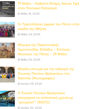
19 Μαΐου – Άσβεστη Μνήμη, Αιώνια Τιμή
στον Ποντιακό Ελληνισμό
Μαΐου 18, 2026
Οι Τραντέλληνες έφεραν τον Πόντο στην
καρδιά της Αθήνας
Μαΐου 24, 2026
Μήνυμα της Παμποντιακής
Ομοσπονδίας Ελλάδος – Επέτειος
Αλώσεως της Πόλης – 29 Μαΐου
Μαΐου 29, 2026
Μεγάλη επιτυχία για την εκδρομή της
Ένωσης Ποντίων Βριλησσίων στο
Ναύπλιο (Φωτογραφίες)
Ιουνίου 08, 2026
Η Ένωση Ποντίων Βριλησσίων
αποχαιρετά τη πολιτιστική χρονιά με
"μουχαπέτ’" (ΦΩΤΟ)
Ιουνίου 30, 2025