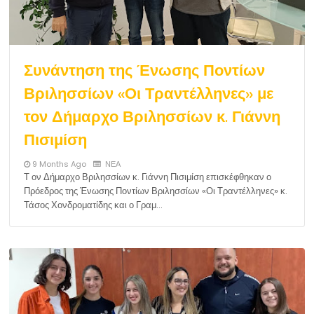
Συνάντηση της Ένωσης Ποντίων
Βριλησσίων «Οι Τραντέλληνες» με
τον Δήμαρχο Βριλησσίων κ. Γιάννη
Πισιμίση
9 Months Ago
ΝΕΑ
Τ ον Δήμαρχο Βριλησσίων κ. Γιάννη Πισιμίση επισκέφθηκαν ο
Πρόεδρος της Ένωσης Ποντίων Βριλησσίων «Οι Τραντέλληνες» κ.
Τάσος Χονδροματίδης και ο Γραμ…