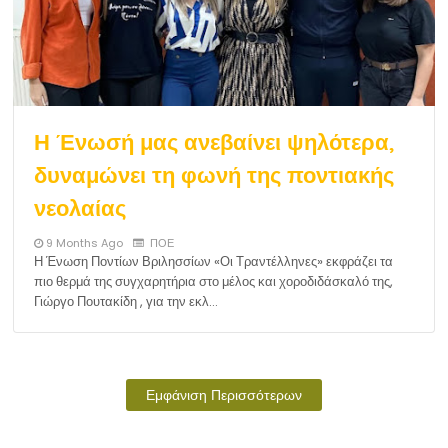
Η Ένωσή μας ανεβαίνει ψηλότερα,
δυναμώνει τη φωνή της ποντιακής
νεολαίας
9 Months Ago
ΠΟΕ
Η Ένωση Ποντίων Βριλησσίων «Οι Τραντέλληνες» εκφράζει τα
πιο θερμά της συγχαρητήρια στο μέλος και χοροδιδάσκαλό της,
Γιώργο Πουτακίδη , για την εκλ…
Εμφάνιση Περισσότερων