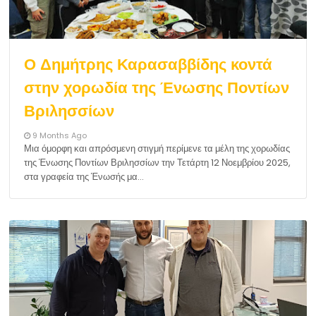
Ο Δημήτρης Καρασαββίδης κοντά
στην χορωδία της Ένωσης Ποντίων
Βριλησσίων
9 Months Ago
Μια όμορφη και απρόσμενη στιγμή περίμενε τα μέλη της χορωδίας
της Ένωσης Ποντίων Βριλησσίων την Τετάρτη 12 Νοεμβρίου 2025,
στα γραφεία της Ένωσής μα…