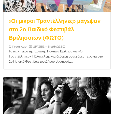
«Οι μικροί Τραντέλληνες» μάγεψαν
στο 2ο Παιδικό Φεστιβάλ
Βριλησσίων (ΦΩΤΟ)
1 Year Ago
ΔΡΑΣΕΙΣ - ΕΚΔΗΛΩΣΕΙΣ
Το περίπτερο της Ένωσης Ποντίων Βριλησσίων «Οι
Τραντέλληνες»: Πόλος έλξης για δεύτερη συνεχόμενη χρονιά στο
2ο Παιδικό Φεστιβάλ του Δήμου Βριλησσίω…