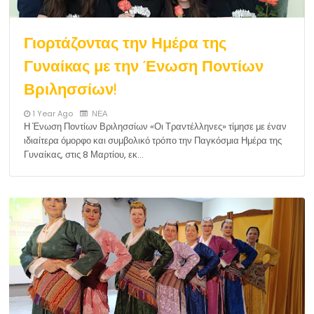
Γιορτάζοντας την Ημέρα της
Γυναίκας με την Ένωση Ποντίων
Βριλησσίων!
1 Year Ago
ΝΕΑ
Η Ένωση Ποντίων Βριλησσίων «Οι Τραντέλληνες» τίμησε με έναν
ιδιαίτερα όμορφο και συμβολικό τρόπο την Παγκόσμια Ημέρα της
Γυναίκας, στις 8 Μαρτίου, εκ…