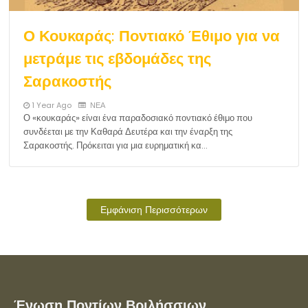
Ο Κουκαράς: Ποντιακό Έθιμο για να
μετράμε τις εβδομάδες της
Σαρακοστής
1 Year Ago
ΝΕΑ
Ο «κουκαράς» είναι ένα παραδοσιακό ποντιακό έθιμο που
συνδέεται με την Καθαρά Δευτέρα και την έναρξη της
Σαρακοστής. Πρόκειται για μια ευρηματική κα…
Εμφάνιση Περισσότερων
Ένωση Ποντίων Βριλήσσιων